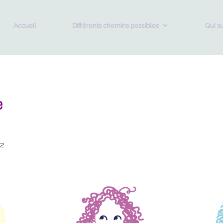
Accueil
Différents chemins possibles
Qui su
e
22