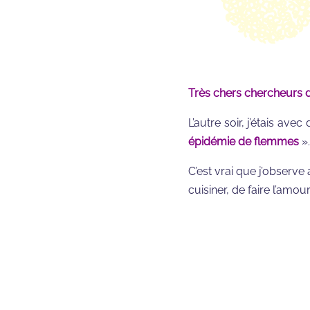
Très chers chercheurs 
L’autre soir, j’étais av
épidémie de flemmes
».
C’est vrai que j’observe 
cuisiner, de faire l’amo