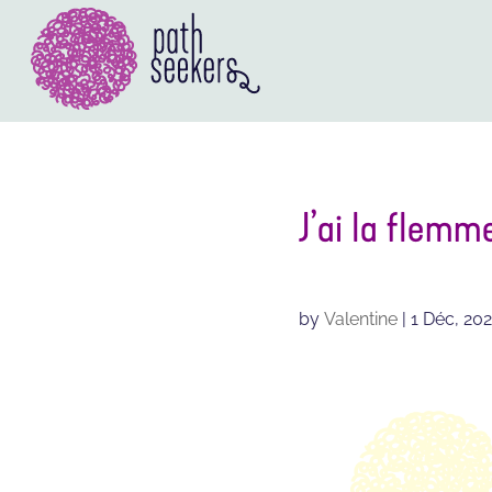
Aller
au
contenu
J’ai la flemm
by
Valentine
|
1 Déc, 20