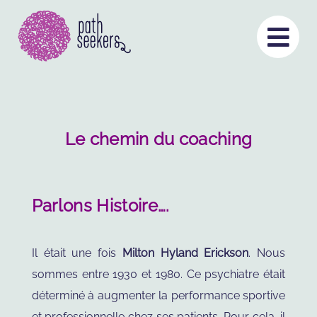
Aller
au

contenu
Le chemin du coaching
Parlons Histoire….
Il était une fois
Milton Hyland Erickson
. Nous
sommes entre 1930 et 1980. Ce psychiatre était
déterminé à augmenter la performance sportive
et professionnelle chez ses patients. Pour cela, il